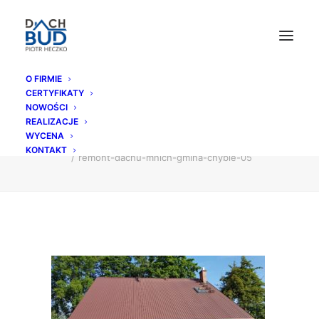
O FIRMIE
CERTYFIKATY
remont-dachu-mnich-gmina-chybie-05
NOWOŚCI
REALIZACJE
Strona Główna
relacje z budowy
WYCENA
Blacha trapezowa w Mnichu
KONTAKT
remont-dachu-mnich-gmina-chybie-05