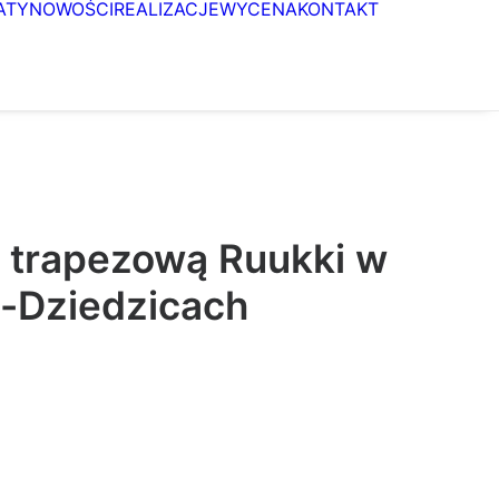
ATY
NOWOŚCI
REALIZACJE
WYCENA
KONTAKT
 trapezową Ruukki w
-Dziedzicach