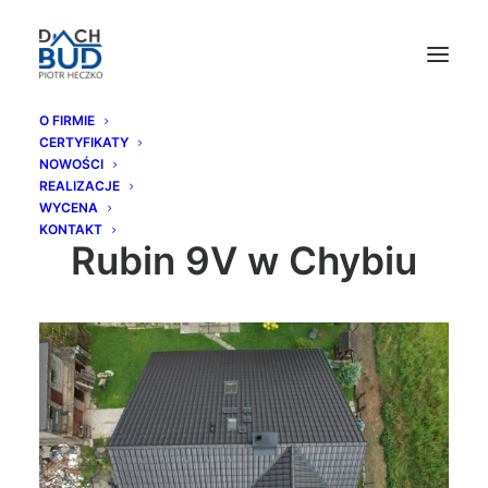
O FIRMIE
CERTYFIKATY
Dachówka
NOWOŚCI
REALIZACJE
ceramiczna BRAAS
WYCENA
KONTAKT
Rubin 9V w Chybiu