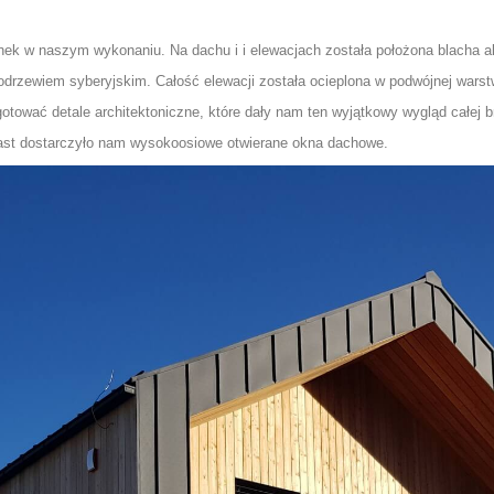
ynek w naszym wykonaniu. Na dachu i i elewacjach została położona blac
odrzewiem syberyjskim. Całość elewacji została ocieplona w podwójnej warst
ować detale architektoniczne, które dały nam ten wyjątkowy wygląd całej b
ast dostarczyło nam wysokoosiowe otwierane okna dachowe.